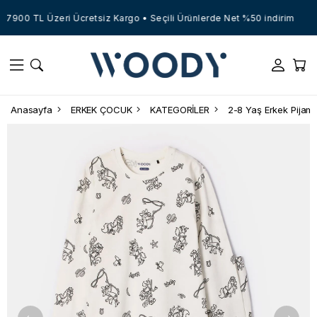
7900 TL Üzeri Ücretsiz Kargo • Seçili Ürünlerde Net %50 indirim
Anasayfa
ERKEK ÇOCUK
KATEGORİLER
2-8 Yaş Erkek Pijam