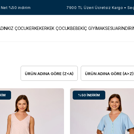
Net %50 indirim
7900 TL Üzeri Ücretsiz Kargo • Seçil
ADIN
KIZ ÇOCUK
ERKEK
ERKEK ÇOCUK
BEBEK
İÇ GİYİM
AKSESUAR
İNDİR
ÜRÜN ADINA GÖRE (Z<A)
ÜRÜN ADINA GÖRE (A>Z)
RIM
%50
İNDIRIM