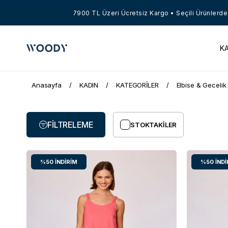
7900 TL Üzeri Ücretsiz Kargo • Seçili Ürünlerde 
K
Anasayfa
KADIN
KATEGORİLER
Elbise & Gecelik
FILTRELEME
STOKTAKILER
%50
İNDIRIM
%50
İNDI