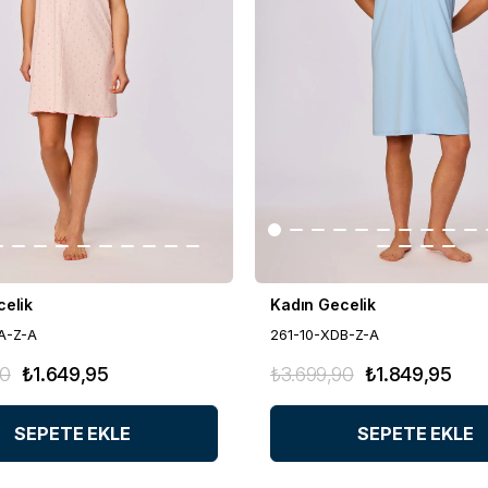
celik
Kadın Gecelik
A-Z-A
261-10-XDB-Z-A
90
₺1.649,95
₺3.699,90
₺1.849,95
SEPETE EKLE
SEPETE EKLE