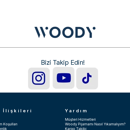
Bizi Takip Edin!
 İlişkileri
Yardım
Müşteri Hizmetleri
m Koşulları
Woody Pijamamı Nasıl Yıkamalıyım?
enlik
Kargo Takibi