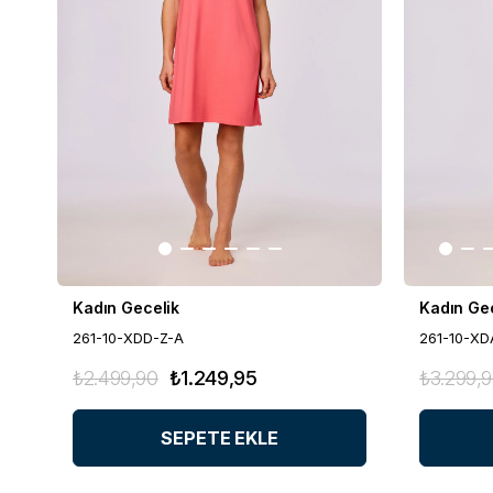
Kadın Gecelik
Kadın Ge
261-10-XDD-Z-A
261-10-XD
₺2.499,90
₺1.249,95
₺3.299,
SEPETE EKLE