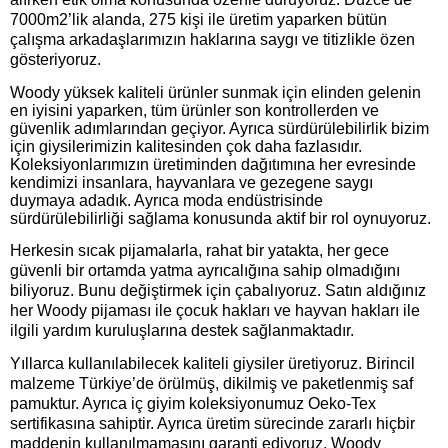
7000m2’lik alanda, 275 kişi ile üretim yaparken bütün
çalışma arkadaşlarımızın haklarına saygı ve titizlikle özen
gösteriyoruz.
Woody yüksek kaliteli ürünler sunmak için elinden gelenin
en iyisini yaparken, tüm ürünler son kontrollerden ve
güvenlik adımlarından geçiyor. Ayrıca sürdürülebilirlik bizim
için giysilerimizin kalitesinden çok daha fazlasıdır.
Koleksiyonlarımızın üretiminden dağıtımına her evresinde
kendimizi insanlara, hayvanlara ve gezegene saygı
duymaya adadık. Ayrıca moda endüstrisinde
sürdürülebilirliği sağlama konusunda aktif bir rol oynuyoruz.
Herkesin sıcak pijamalarla, rahat bir yatakta, her gece
güvenli bir ortamda yatma ayrıcalığına sahip olmadığını
biliyoruz. Bunu değiştirmek için çabalıyoruz. Satın aldığınız
her Woody pijaması ile çocuk hakları ve hayvan hakları ile
ilgili yardım kuruluşlarına destek sağlanmaktadır.
Yıllarca kullanılabilecek kaliteli giysiler üretiyoruz. Birincil
malzeme Türkiye’de örülmüş, dikilmiş ve paketlenmiş saf
pamuktur. Ayrıca iç giyim koleksiyonumuz Oeko-Tex
sertifikasına sahiptir. Ayrıca üretim sürecinde zararlı hiçbir
maddenin kullanılmamasını garanti ediyoruz. Woody