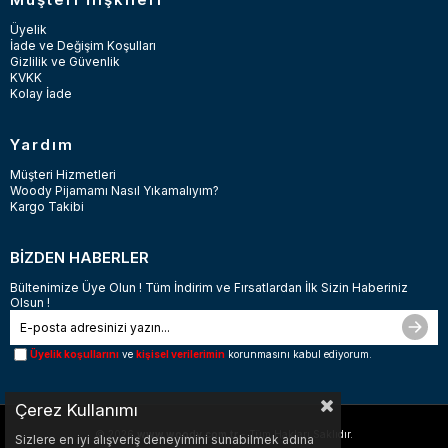
Üyelik
İade ve Değişim Koşulları
Gizlilik ve Güvenlik
KVKK
Kolay İade
Yardım
Müşteri Hizmetleri
Woody Pijamamı Nasıl Yıkamalıyım?
Kargo Takibi
BİZDEN HABERLER
Bültenimize Üye Olun ! Tüm İndirim ve Fırsatlardan İlk Sizin Haberiniz
Olsun !
Üyelik koşullarını
ve
kişisel verilerimin
korunmasını kabul ediyorum.
Çerez Kullanımı
© 2026
www.woody.com.tr
- Tüm Hakları Saklıdır.
Sizlere en iyi alışveriş deneyimini sunabilmek adına