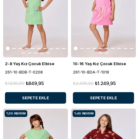
2-8 Yaş Kız Çocuk Elbise
10-16 Yaş Kız Çocuk Elbise
261-10-BDB-T-0208
261-10-BDA-T-1016
₺1.699,90
₺849,95
₺2.499,90
₺1.249,95
SEPETE EKLE
SEPETE EKLE
%50
İNDIRIM
%40
İNDIRIM