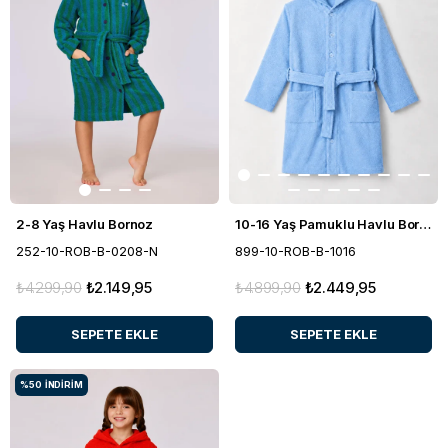
2-8 Yaş Havlu Bornoz
10-16 Yaş Pamuklu Havlu Bornoz
252-10-ROB-B-0208-N
899-10-ROB-B-1016
₺4.299,90
₺2.149,95
₺4.899,90
₺2.449,95
SEPETE EKLE
SEPETE EKLE
%50
İNDIRIM