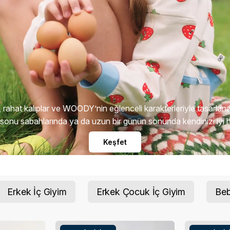
 rahat kalıplar ve WOODY’nin eğlenceli karakterleriyle tasarlan
a sonu sabahlarında ya da uzun bir günün sonunda kendinizi iyi h
Keşfet
Erkek İç Giyim
Erkek Çocuk İç Giyim
Beb