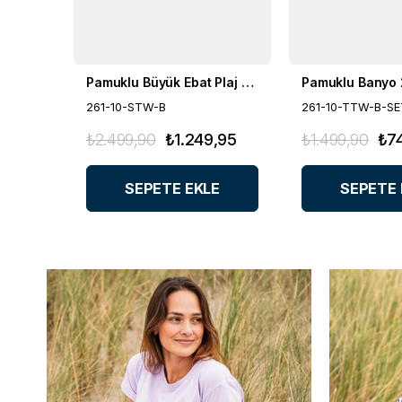
Pamuklu Büyük Ebat Plaj Havlusu
261-10-STW-B
261-10-TTW-B-SE
₺2.499,90
₺1.249,95
₺1.499,90
₺7
SEPETE EKLE
SEPETE 
%50
%50
İNDIRIM
İNDIRIM
%60
%50
İNDIRIM
İNDIRIM