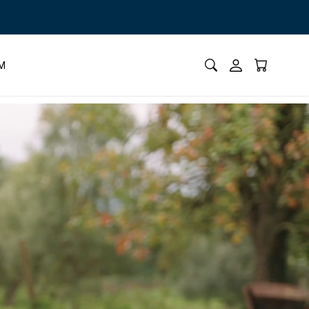
go • Seçili Ürünlerde Net %50 indirim
İM