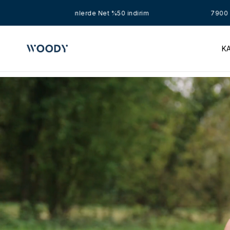
7900 TL Üzeri Ücretsiz Kargo • Seçili 
K