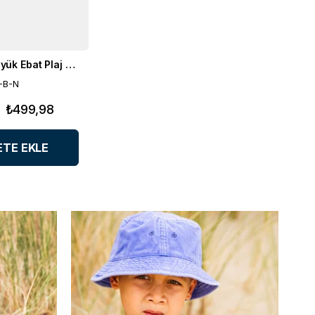
Pamuklu Büyük Ebat Plaj Havlusu
-B-N
₺499,98
ETE EKLE
M
M