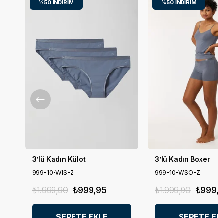
%50
İNDIRIM
%50
İNDIRIM
3’lü Kadın Külot
3’lü Kadın Boxer
999-10-WIS-Z
999-10-WSO-Z
₺1.999,90
₺999,95
₺1.999,90
₺999
SEPETE EKLE
SEPETE E