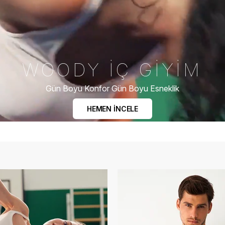
WOODY İÇ GİYİM
Gün Boyu Konfor Gün Boyu Esneklik
HEMEN İNCELE