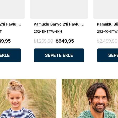
Pamuklu Banyo 2'li Havlu Seti
Pamuklu Banyo 2'li Havlu Seti
T
252-10-TTW-B-N
252-10-STW
49,95
₺1.299,90
₺649,95
₺2.499,90
EKLE
SEPETE EKLE
SEP
%60
%50
İNDIRIM
İNDIRIM
%50
%50
İNDIRI
İNDIRI