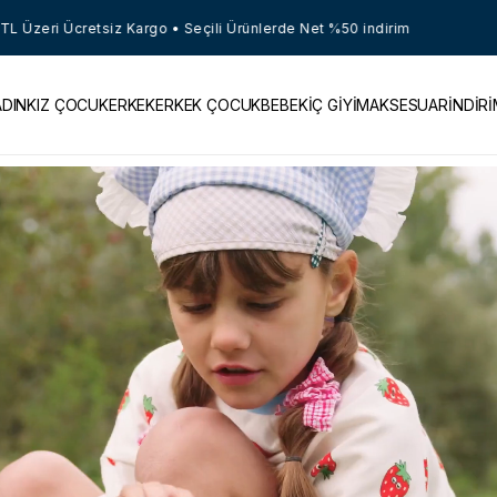
Ürünlerde Net %50 indirim
7900 TL Üzeri Ücretsiz Kar
ADIN
KIZ ÇOCUK
ERKEK
ERKEK ÇOCUK
BEBEK
İÇ GİYİM
AKSESUAR
İNDİR