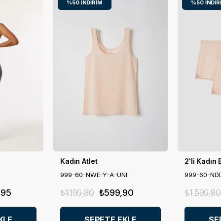
%50
İNDIRIM
%50
İNDIR
Kadın Atlet
2'li Kadın
999-60-NWE-Y-A-UNI
999-60-ND
,95
₺1.199,80
₺599,90
₺1.599,80
KLE
SEPETE EKLE
SE