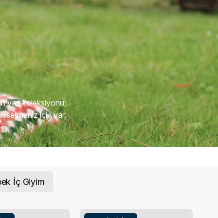
an yaz koleksiyonu;
issetmeniz için var.
ek İç Giyim