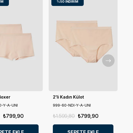
IM
%50
İNDIRIM
 Boxer
2'li Kadın Külot
D-Y-A-UNI
999-60-NDI-Y-A-UNI
₺799,90
₺1.599,80
₺799,90
PETE EKLE
SEPETE EKLE