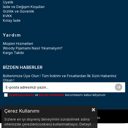
Üyelik
İade ve Değişim Koşulları
Gizlilik ve Güvenlik
KVKK
Kolay İade
Yardım
Müşteri Hizmetleri
Woody Pijamamı Nasıl Yıkamalıyım?
Kargo Takibi
BİZDEN HABERLER
Bültenimize Üye Olun ! Tüm İndirim ve Fırsatlardan İlk Sizin Haberiniz
Olsun !
Üyelik koşullarını
ve
kişisel verilerimin
korunmasını kabul ediyorum.
Çerez Kullanımı
© 2026
www.woody.com.tr
- Tüm Hakları Saklıdır.
Sizlere en iyi alışveriş deneyimini sunabilmek adına
sitemizde çerezler(cookies) kullanmaktayız. Detaylı