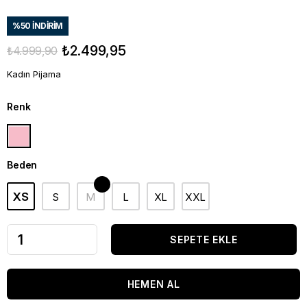
%
50
İNDIRIM
₺2.499,95
₺4.999,90
Kadın Pijama
Renk
Beden
XS
S
M
L
XL
XXL