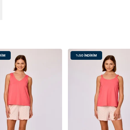
RIM
%50
İNDIRIM