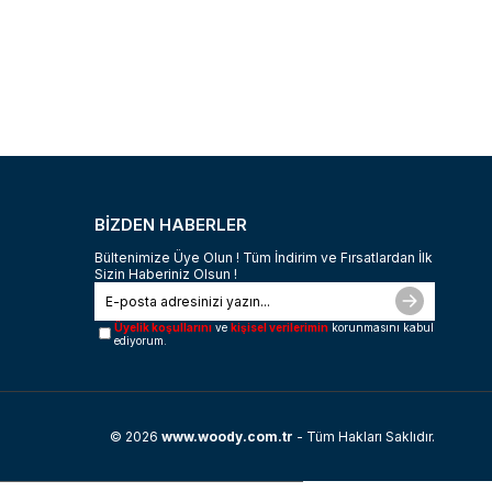
BİZDEN HABERLER
Bültenimize Üye Olun ! Tüm İndirim ve Fırsatlardan İlk
Sizin Haberiniz Olsun !
Üyelik koşullarını
ve
kişisel verilerimin
korunmasını kabul
ediyorum.
© 2026
www.woody.com.tr
- Tüm Hakları Saklıdır.