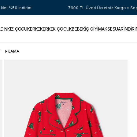
t %50 indirim
7900 TL Üzeri Ücretsiz Kargo • Seçili
ADIN
KIZ ÇOCUK
ERKEK
ERKEK ÇOCUK
BEBEK
İÇ GİYİM
AKSESUAR
İNDİR
PİJAMA