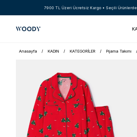
7900 TL Üzeri Ücretsiz Kargo • Seçili Ürünlerde Ne
K
Anasayfa
KADIN
KATEGORİLER
Pijama Takımı