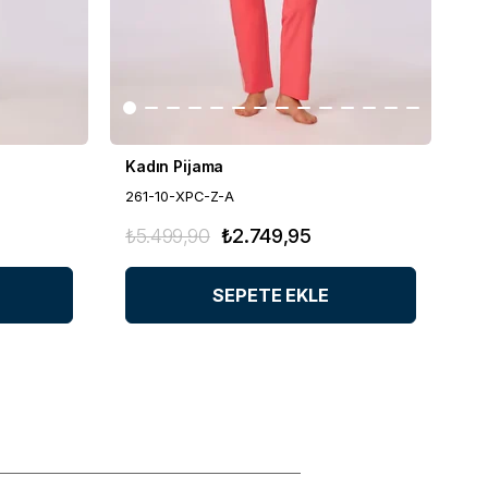
Kadın Pijama
Ka
261-10-XPC-Z-A
26
₺5.499,90
₺2.749,95
₺4
SEPETE EKLE