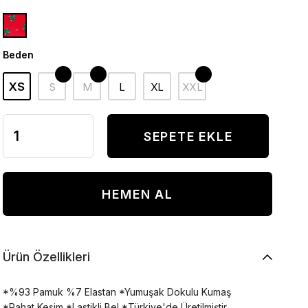
Beden
XS
S
M
L
XL
XXL
Ürün Özellikleri
*%93 Pamuk %7 Elastan *Yumuşak Dokulu Kumaş
*Rahat Kesim *Lastikli Bel *Türkiye'de Üretilmiştir