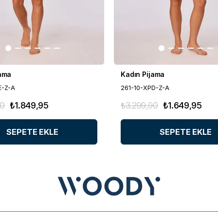
jama
Kadın Pijama
E-Z-A
261-10-XPD-Z-A
90
₺1.849,95
₺3.299,90
₺1.649,95
SEPETE EKLE
SEPETE EKLE