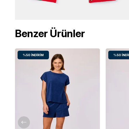
Benzer Ürünler
%50
İNDIRIM
%50
İNDI