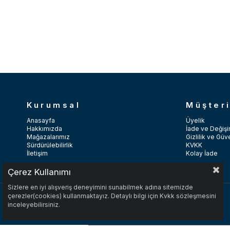
Kurumsal
Müşteri
Anasayfa
Üyelik
Hakkımızda
İade ve Değişi
Mağazalarımız
Gizlilik ve Güv
Sürdürülebilirlik
KVKK
İletişim
Kolay İade
Çerez Kullanımı
Sizlere en iyi alışveriş deneyimini sunabilmek adına sitemizde
çerezler(cookies) kullanmaktayız. Detaylı bilgi için Kvkk sözleşmesini
inceleyebilirsiniz.