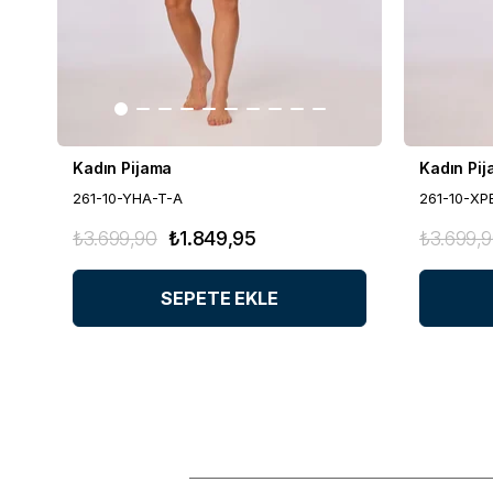
Kadın Pijama
Kadın Pi
261-10-YHA-T-A
261-10-XP
₺3.699,90
₺1.849,95
₺3.699,
SEPETE EKLE