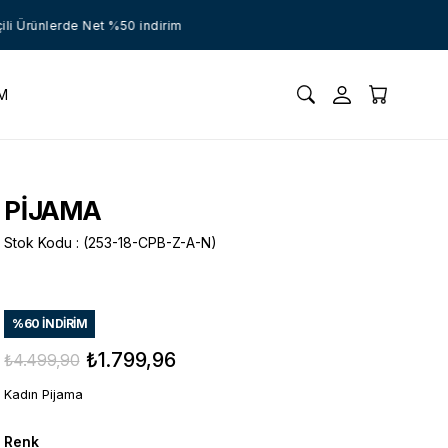
 Ürünlerde Net %50 indirim
İM
PİJAMA
Stok Kodu
(253-18-CPB-Z-A-N)
%
60
İNDIRIM
₺1.799,96
₺4.499,90
Kadın Pijama
Renk