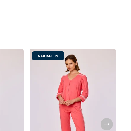
%50
İNDIRIM