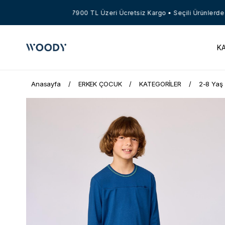
7900 TL Üzeri Ücretsiz Kargo • Seçili Ürünlerde Net 
K
Anasayfa
ERKEK ÇOCUK
KATEGORİLER
2-8 Yaş 