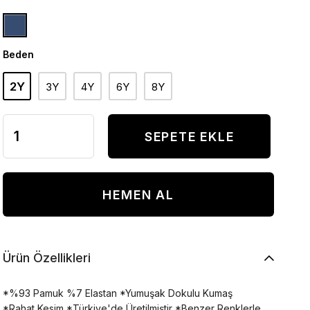
Beden
2Y
3Y
4Y
6Y
8Y
Ürün Özellikleri
*%93 Pamuk %7 Elastan *Yumuşak Dokulu Kumaş
*Rahat Kesim *Türkiye'de Üretilmiştir *Benzer Renklerle