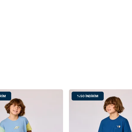
IRIM
%50
İNDIRIM