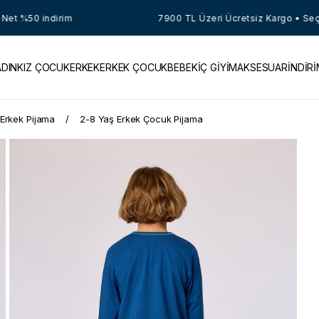
%50 indirim
7900 TL Üzeri Ücretsiz Kargo • Seçili Ür
ADIN
KIZ ÇOCUK
ERKEK
ERKEK ÇOCUK
BEBEK
İÇ GİYİM
AKSESUAR
İNDİR
Erkek Pijama
2-8 Yaş Erkek Çocuk Pijama