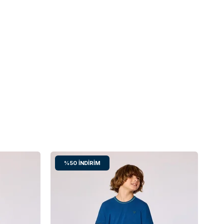
%50
İNDIRIM