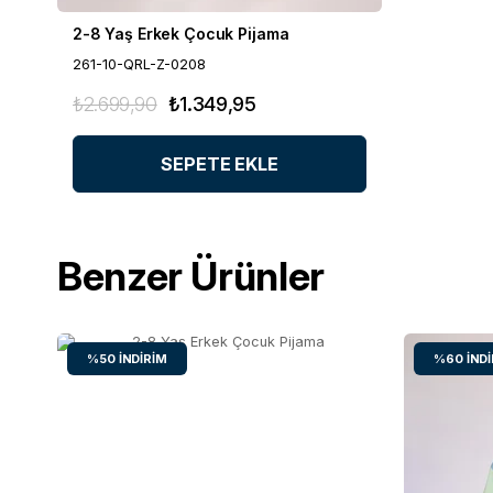
2-8 Yaş Erkek Çocuk Pijama
261-10-QRL-Z-0208
₺2.699,90
₺1.349,95
SEPETE EKLE
Benzer Ürünler
%50
İNDIRIM
%60
İND