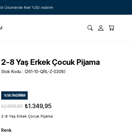
ünlerde Net %50 indirim
İM
2-8 Yaş Erkek Çocuk Pijama
Stok Kodu
(261-10-QRL-Z-0208)
%
50
İNDIRIM
₺1.349,95
₺2.699,90
2-8 Yaş Erkek Çocuk Pijama
Renk