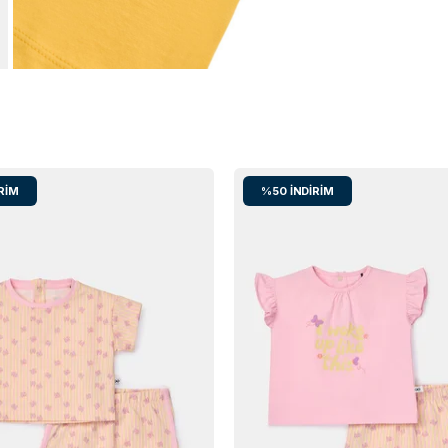
RIM
%50
İNDIRIM