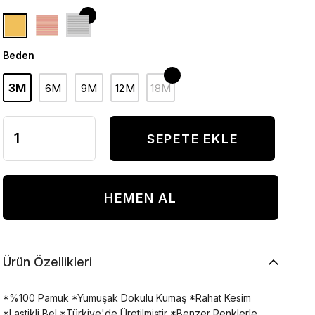
Beden
3M
6M
9M
12M
18M
Ürün Özellikleri
*%100 Pamuk *Yumuşak Dokulu Kumaş *Rahat Kesim
*Lastikli Bel *Türkiye'de Üretilmiştir *Benzer Renklerle