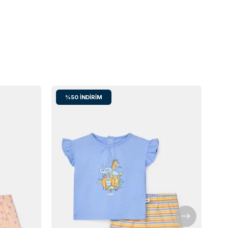
%50
İNDIRIM