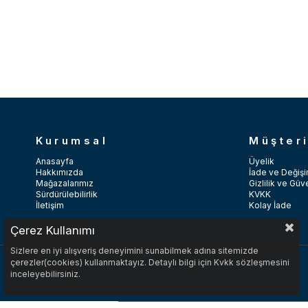
Kurumsal
Müşteri
Anasayfa
Üyelik
Hakkımızda
İade ve Değişi
Mağazalarımız
Gizlilik ve Güv
Sürdürülebilirlik
KVKK
İletişim
Kolay İade
Çerez Kullanımı
Sizlere en iyi alışveriş deneyimini sunabilmek adına sitemizde
çerezler(cookies) kullanmaktayız. Detaylı bilgi için Kvkk sözleşmesini
inceleyebilirsiniz.