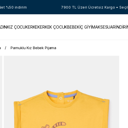
 %50 indirim
7900 TL Üzeri Ücretsiz Kargo • Seçili Ü
ADIN
KIZ ÇOCUK
ERKEK
ERKEK ÇOCUK
BEBEK
İÇ GİYİM
AKSESUAR
İNDİR
a
Pamuklu Kız Bebek Pijama