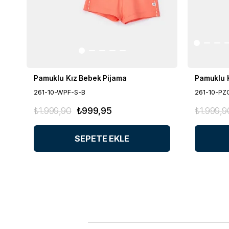
Pamuklu Kız Bebek Pijama
Pamuklu 
261-10-WPF-S-B
261-10-PZ
₺1.999,90
₺999,95
₺1.999,9
SEPETE EKLE