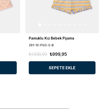
Pamuklu Kız Bebek Pijama
Pa
261-10-PSG-S-B
26
₺1.999,90
₺999,95
₺1
SEPETE EKLE