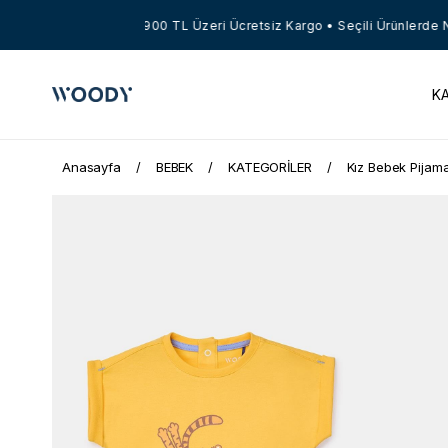
7900 TL Üzeri Ücretsiz Kargo • Seçili Ürünlerde Net
K
Anasayfa
BEBEK
KATEGORİLER
Kız Bebek Pijam