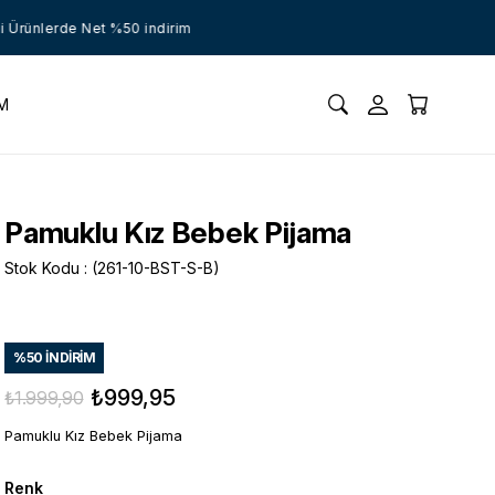
rünlerde Net %50 indirim
İM
Pamuklu Kız Bebek Pijama
Stok Kodu
(261-10-BST-S-B)
%
50
İNDIRIM
₺999,95
₺1.999,90
Pamuklu Kız Bebek Pijama
Renk