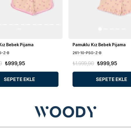
Kız Bebek Pijama
Pamuklu Kız Bebek Pijama
G-Z-B
261-10-PSG-Z-B
0
₺999,95
₺1.999,90
₺999,95
SEPETE EKLE
SEPETE EKLE