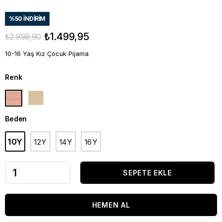
%
50
İNDIRIM
₺1.499,95
₺2.999,90
10-16 Yaş Kız Çocuk Pijama
Renk
Beden
10Y
12Y
14Y
16Y