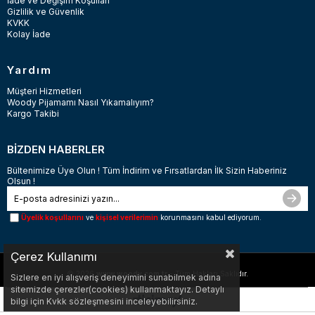
İade ve Değişim Koşulları
Gizlilik ve Güvenlik
KVKK
Kolay İade
Yardım
Müşteri Hizmetleri
Woody Pijamamı Nasıl Yıkamalıyım?
Kargo Takibi
BİZDEN HABERLER
Bültenimize Üye Olun ! Tüm İndirim ve Fırsatlardan İlk Sizin Haberiniz
Olsun !
Üyelik koşullarını
ve
kişisel verilerimin
korunmasını kabul ediyorum.
Çerez Kullanımı
© 2026
www.woody.com.tr
- Tüm Hakları Saklıdır.
Sizlere en iyi alışveriş deneyimini sunabilmek adına
sitemizde çerezler(cookies) kullanmaktayız. Detaylı
bilgi için Kvkk sözleşmesini inceleyebilirsiniz.