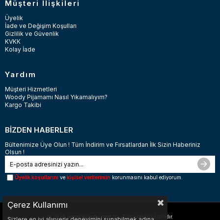
Müşteri İlişkileri
Üyelik
İade ve Değişim Koşulları
Gizlilik ve Güvenlik
KVKK
Kolay İade
Yardım
Müşteri Hizmetleri
Woody Pijamamı Nasıl Yıkamalıyım?
Kargo Takibi
BİZDEN HABERLER
Bültenimize Üye Olun ! Tüm İndirim ve Fırsatlardan İlk Sizin Haberiniz
Olsun !
Üyelik koşullarını
ve
kişisel verilerimin
korunmasını kabul ediyorum.
Çerez Kullanımı
© 2026
www.woody.com.tr
- Tüm Hakları Saklıdır.
Sizlere en iyi alışveriş deneyimini sunabilmek adına