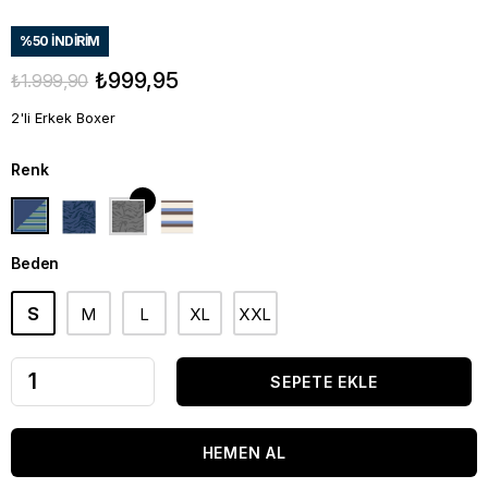
%
50
İNDIRIM
₺999,95
₺1.999,90
2'li Erkek Boxer
Renk
Beden
S
M
L
XL
XXL