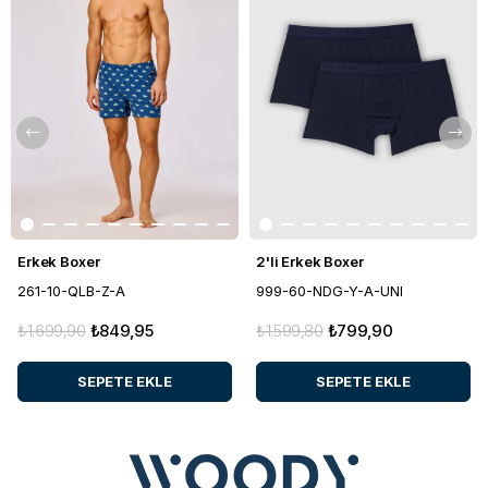
Erkek Boxer
2'li Erkek Boxer
261-10-QLB-Z-A
999-60-NDG-Y-A-UNI
₺1.699,90
₺849,95
₺1.599,80
₺799,90
SEPETE EKLE
SEPETE EKLE