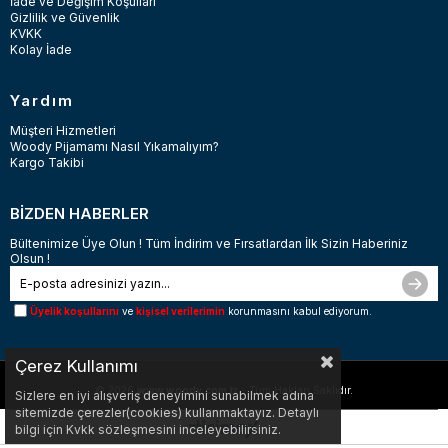
İade ve Değişim Koşulları
Gizlilik ve Güvenlik
KVKK
Kolay İade
Yardım
Müşteri Hizmetleri
Woody Pijamamı Nasıl Yıkamalıyım?
Kargo Takibi
BİZDEN HABERLER
Bültenimize Üye Olun ! Tüm İndirim ve Fırsatlardan İlk Sizin Haberiniz
Olsun !
Üyelik koşullarını
ve
kişisel verilerimin
korunmasını kabul ediyorum.
Çerez Kullanımı
© 2026
www.woody.com.tr
- Tüm Hakları Saklıdır.
Sizlere en iyi alışveriş deneyimini sunabilmek adına
sitemizde çerezler(cookies) kullanmaktayız. Detaylı
bilgi için Kvkk sözleşmesini inceleyebilirsiniz.